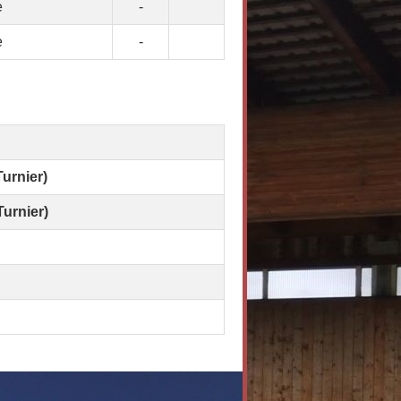
e
-
e
-
urnier)
urnier)