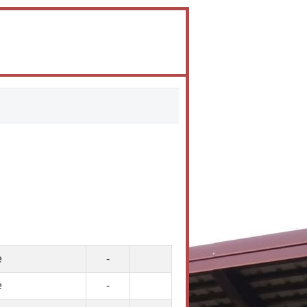
e
-
e
-