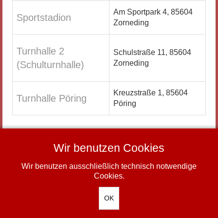
Am Sportpark 4, 85604
Sportstadion
Zorneding
Turnhalle 2
Schulstraße 11, 85604
Zorneding
(Schulturnhalle)
Kreuzstraße 1, 85604
Turnhalle Pöring
Pöring
Wir benutzen Cookies
Wir benutzen ausschließlich technisch notwendige
-
Impressum
Datenschutz
© TSV Zorneding 1920 e.V.
Cookies.
OK